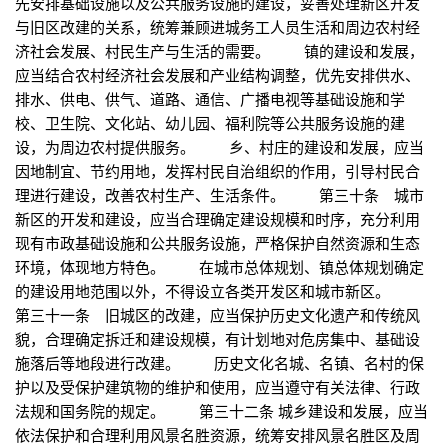
先安排基础设施以及公共服务设施的建设，妥善处理新区开发
与旧区改建的关系，统筹兼顾进城务工人员生活和周边农村经
济社会发展、村民生产与生活的需要。 镇的建设和发展，
应当结合农村经济社会发展和产业结构调整，优先安排供水、
排水、供电、供气、道路、通信、广播电视等基础设施和学
校、卫生院、文化站、幼儿园、福利院等公共服务设施的建
设，为周边农村提供服务。 乡、村庄的建设和发展，应当
因地制宜、节约用地，发挥村民自治组织的作用，引导村民合
理进行建设，改善农村生产、生活条件。 第三十条 城市
新区的开发和建设，应当合理确定建设规模和时序，充分利用
现有市政基础设施和公共服务设施，严格保护自然资源和生态
环境，体现地方特色。 在城市总体规划、镇总体规划确定
的建设用地范围以外，不得设立各类开发区和城市新区。
第三十一条 旧城区的改建，应当保护历史文化遗产和传统风
貌，合理确定拆迁和建设规模，有计划地对危房集中、基础设
施落后等地段进行改建。 历史文化名城、名镇、名村的保
护以及受保护建筑物的维护和使用，应当遵守有关法律、行政
法规和国务院的规定。 第三十二条 城乡建设和发展，应当
依法保护和合理利用风景名胜资源，统筹安排风景名胜区及周