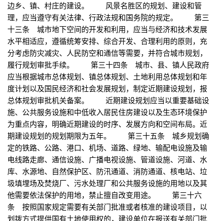
边乡、镇、村庄的建设。 风景名胜区的规划、建设和管
理，应当遵守有关法律、行政法规和国务院的规定。 第三
十三条 城市地下空间的开发和利用，应当与经济和技术发展
水平相适应，遵循统筹安排、综合开发、合理利用的原则，充
分考虑防灾减灾、人民防空和通信等需要，并符合城市规划，
履行规划审批手续。 第三十四条 城市、县、镇人民政府
应当根据城市总体规划、镇总体规划、土地利用总体规划和年
度计划以及国民经济和社会发展规划，制定近期建设规划，报
总体规划审批机关备案。 近期建设规划应当以重要基础设
施、公共服务设施和中低收入居民住房建设以及生态环境保护
为重点内容，明确近期建设的时序、发展方向和空间布局。近
期建设规划的规划期限为五年。 第三十五条 城乡规划确
定的铁路、公路、港口、机场、道路、绿地、输配电设施及输
电线路走廊、通信设施、广播电视设施、管道设施、河道、水
库、水源地、自然保护区、防汛通道、消防通道、核电站、垃
圾填埋场及焚烧厂、污水处理厂和公共服务设施的用地以及其
他需要依法保护的用地，禁止擅自改变用途。 第三十六
条 按照国家规定需要有关部门批准或者核准的建设项目，以
划拨方式提供国有土地使用权的，建设单位在报送有关部门批