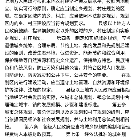
上地方人民政府根据本地农村经济社会发展水平，按照因地制
宜、切实可行的原则，确定应当制定乡规划、村庄规划的区
域。在确定区域内的乡、村庄，应当依照本法制定规划，规划
区内的乡、村庄建设应当符合规划要求。 县级以上地方人
民政府鼓励、指导前款规定以外的区域的乡、村庄制定和实施
乡规划、村庄规划。 第四条 制定和实施城乡规划，应当
遵循城乡统筹、合理布局、节约土地、集约发展和先规划后建
设的原则，改善生态环境，促进资源、能源节约和综合利用，
保护耕地等自然资源和历史文化遗产，保持地方特色、民族特
色和传统风貌，防止污染和其他公害，并符合区域人口发展、
国防建设、防灾减灾和公共卫生、公共安全的需要。 在规
划区内进行建设活动，应当遵守土地管理、自然资源和环境保
护等法律、法规的规定。 县级以上地方人民政府应当根据
当地经济社会发展的实际，在城市总体规划、镇总体规划中合
理确定城市、镇的发展规模、步骤和建设标准。 第五条
城市总体规划、镇总体规划以及乡规划和村庄规划的编制，应
当依据国民经济和社会发展规划，并与土地利用总体规划相衔
接。 第六条 各级人民政府应当将城乡规划的编制和管理
经费纳入本级财政预算。 第七条 经依法批准的城乡规