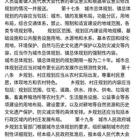
人员或者镇人民代表大会代表的审议意见和根据审议意见修改
规划的情况一并报送。 第十七条 城市总体规划、镇总体
规划的内容应当包括：城市、镇的发展布局，功能分区，用地
布局，综合交通体系，禁止、限制和适宜建设的地域范围，各
类专项规划等。 规划区范围、规划区内建设用地规模、基
础设施和公共服务设施用地、水源地和水系、基本农田和绿化
用地、环境保护、自然与历史文化遗产保护以及防灾减灾等内
容，应当作为城市总体规划、镇总体规划的强制性内容。
城市总体规划、镇总体规划的规划期限一般为二十年。城市总
体规划还应当对城市更长远的发展作出预测性安排。 第十
八条 乡规划、村庄规划应当从农村实际出发，尊重村民意
愿，体现地方和农村特色。 乡规划、村庄规划的内容应当
包括：规划区范围，住宅、道路、供水、排水、供电、垃圾收
集、畜禽养殖场所等农村生产、生活服务设施、公益事业等各
项建设的用地布局、建设要求，以及对耕地等自然资源和历史
文化遗产保护、防灾减灾等的具体安排。乡规划还应当包括本
行政区域内的村庄发展布局。 第十九条 城市人民政府城
乡规划主管部门根据城市总体规划的要求，组织编制城市的控
制性详细规划，经本级人民政府批准后，报本级人民代表大会