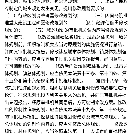
系规划、城市总体规划、镇总体规划： （一）上级人民政
府制定的城乡规划发生变更，提出修改规划要求的；
（二）行政区划调整确需修改规划的； （三）因国务院批
准重大建设工程确需修改规划的； （四）经评估确需修改
规划的； （五）城乡规划的审批机关认为应当修改规划的
其他情形。 修改省域城镇体系规划、城市总体规划、镇总
体规划前，组织编制机关应当对原规划的实施情况进行总结，
并向原审批机关报告；修改涉及城市总体规划、镇总体规划强
制性内容的，应当先向原审批机关提出专题报告，经同意后，
方可编制修改方案。 修改后的省域城镇体系规划、城市总
体规划、镇总体规划，应当依照本法第十三条、第十四条、第
十五条和第十六条规定的审批程序报批。 第四十八条 修
改控制性详细规划的，组织编制机关应当对修改的必要性进行
论证，征求规划地段内利害关系人的意见，并向原审批机关提
出专题报告，经原审批机关同意后，方可编制修改方案。修改
后的控制性详细规划，应当依照本法第十九条、第二十条规定
的审批程序报批。控制性详细规划修改涉及城市总体规划、镇
总体规划的强制性内容的，应当先修改总体规划。 修改乡
规划、村庄规划的，应当依照本法第二十二条规定的审批程序