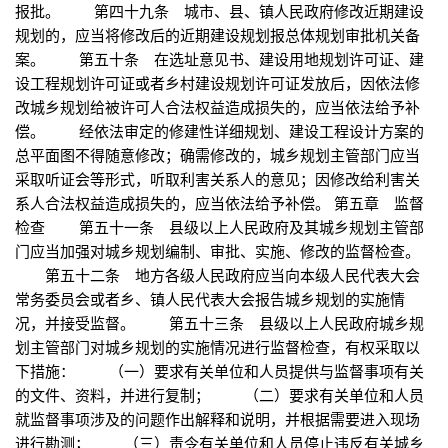
报批。 第四十九条 城市、县、镇人民政府修改近期建设
规划的，应当将修改后的近期建设规划报总体规划审批机关备
案。 第五十条 在选址意见书、建设用地规划许可证、建
设工程规划许可证或者乡村建设规划许可证发放后，因依法修
改城乡规划给被许可人合法权益造成损失的，应当依法给予补
偿。 经依法审定的修建性详细规划、建设工程设计方案的
总平面图不得随意修改；确需修改的，城乡规划主管部门应当
采取听证会等形式，听取利害关系人的意见；因修改给利害关
系人合法权益造成损失的，应当依法给予补偿。 第五章 监督
检查 第五十一条 县级以上人民政府及其城乡规划主管部
门应当加强对城乡规划编制、审批、实施、修改的监督检查。
第五十二条 地方各级人民政府应当向本级人民代表大会
常务委员会或者乡、镇人民代表大会报告城乡规划的实施情
况，并接受监督。 第五十三条 县级以上人民政府城乡规
划主管部门对城乡规划的实施情况进行监督检查，有权采取以
下措施： （一）要求有关单位和人员提供与监督事项有关
的文件、资料，并进行复制； （二）要求有关单位和人员
就监督事项涉及的问题作出解释和说明，并根据需要进入现场
进行勘测； （三）责令有关单位和人员停止违反有关城乡