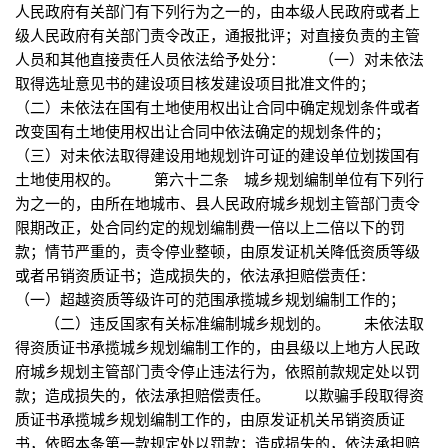
人民政府有关部门有下列行为之一的，由本级人民政府或者上
级人民政府有关部门责令改正，通报批评；对直接负责的主管
人员和其他直接责任人员依法给予处分： （一）对未依法
取得选址意见书的建设项目核发建设项目批准文件的；
（二）未依法在国有土地使用权出让合同中确定规划条件或者
改变国有土地使用权出让合同中依法确定的规划条件的；
（三）对未依法取得建设用地规划许可证的建设单位划拨国有
土地使用权的。 第六十二条 城乡规划编制单位有下列行
为之一的，由所在地城市、县人民政府城乡规划主管部门责令
限期改正，处合同约定的规划编制费一倍以上二倍以下的罚
款；情节严重的，责令停业整顿，由原发证机关降低资质等级
或者吊销资质证书；造成损失的，依法承担赔偿责任：
（一）超越资质等级许可的范围承揽城乡规划编制工作的；
（二）违反国家有关标准编制城乡规划的。 未依法取
得资质证书承揽城乡规划编制工作的，由县级以上地方人民政
府城乡规划主管部门责令停止违法行为，依照前款规定处以罚
款；造成损失的，依法承担赔偿责任。 以欺骗手段取得资
质证书承揽城乡规划编制工作的，由原发证机关吊销资质证
书，依照本条第一款规定处以罚款；造成损失的，依法承担赔