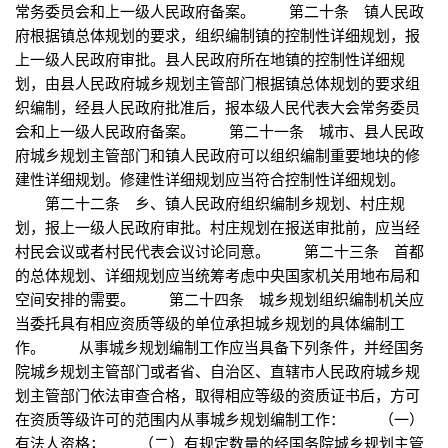
常务委员会和上一级人民政府备案。 第二十条 镇人民政
府根据镇总体规划的要求，组织编制镇的控制性详细规划，报
上一级人民政府审批。县人民政府所在地镇的控制性详细规
划，由县人民政府城乡规划主管部门根据镇总体规划的要求组
织编制，经县人民政府批准后，报本级人民代表大会常务委员
会和上一级人民政府备案。 第二十一条 城市、县人民政
府城乡规划主管部门和镇人民政府可以组织编制重要地块的修
建性详细规划。修建性详细规划应当符合控制性详细规划。
第二十二条 乡、镇人民政府组织编制乡规划、村庄规
划，报上一级人民政府审批。村庄规划在报送审批前，应当经
村民会议或者村民代表会议讨论同意。 第二十三条 首都
的总体规划、详细规划应当统筹考虑中央国家机关用地布局和
空间安排的需要。 第二十四条 城乡规划组织编制机关应
当委托具有相应资质等级的单位承担城乡规划的具体编制工
作。 从事城乡规划编制工作应当具备下列条件，并经国务
院城乡规划主管部门或者省、自治区、直辖市人民政府城乡规
划主管部门依法审查合格，取得相应等级的资质证书后，方可
在资质等级许可的范围内从事城乡规划编制工作： （一）
有法人资格； （二）有规定数量的经国务院城乡规划主管