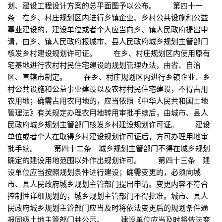
划、建设工程设计方案的总平面图予以公布。 第四十一
条 在乡、村庄规划区内进行乡镇企业、乡村公共设施和公益
事业建设的，建设单位或者个人应当向乡、镇人民政府提出申
请，由乡、镇人民政府报城市、县人民政府城乡规划主管部门
核发乡村建设规划许可证。 在乡、村庄规划区内使用原有
宅基地进行农村村民住宅建设的规划管理办法，由省、自治
区、直辖市制定。 在乡、村庄规划区内进行乡镇企业、乡
村公共设施和公益事业建设以及农村村民住宅建设，不得占用
农用地；确需占用农用地的，应当依照《中华人民共和国土地
管理法》有关规定办理农用地转用审批手续后，由城市、县人
民政府城乡规划主管部门核发乡村建设规划许可证。 建设
单位或者个人在取得乡村建设规划许可证后，方可办理用地审
批手续。 第四十二条 城乡规划主管部门不得在城乡规划
确定的建设用地范围以外作出规划许可。 第四十三条 建
设单位应当按照规划条件进行建设；确需变更的，必须向城
市、县人民政府城乡规划主管部门提出申请。变更内容不符合
控制性详细规划的，城乡规划主管部门不得批准。城市、县人
民政府城乡规划主管部门应当及时将依法变更后的规划条件通
报同级土地主管部门并公示。 建设单位应当及时将依法变