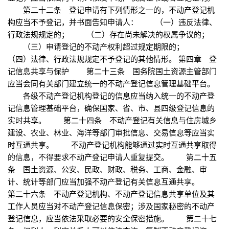
第二十二条 登记申请有下列情形之一的，不动产登记机
构应当不予登记，并书面告知申请人： （一）违反法律、
行政法规规定的； （二）存在尚未解决的权属争议的；
（三）申请登记的不动产权利超过规定期限的；
（四）法律、行政法规规定不予登记的其他情形。 第四章 登
记信息共享与保护 第二十三条 国务院国土资源主管部门
应当会同有关部门建立统一的不动产登记信息管理基础平台。
各级不动产登记机构登记的信息应当纳入统一的不动产登
记信息管理基础平台，确保国家、省、市、县四级登记信息的
实时共享。 第二十四条 不动产登记有关信息与住房城乡
建设、农业、林业、海洋等部门审批信息、交易信息等应当实
时互通共享。 不动产登记机构能够通过实时互通共享取得
的信息，不得要求不动产登记申请人重复提交。 第二十五
条 国土资源、公安、民政、财政、税务、工商、金融、审
计、统计等部门应当加强不动产登记有关信息互通共享。
第二十六条 不动产登记机构、不动产登记信息共享单位及其
工作人员应当对不动产登记信息保密；涉及国家秘密的不动产
登记信息，应当依法采取必要的安全保密措施。 第二十七