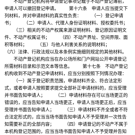
不动产登记机构将申请登记事项记载于不动产登记簿前，
申请人可以撤回登记申请。 第十六条 申请人应当提交下
列材料，并对申请材料的真实性负责： （一）登记申请
书； （二）申请人、代理人身份证明材料、授权委托书；
（三）相关的不动产权属来源证明材料、登记原因证明文
件、不动产权属证书； （四）不动产界址、空间界限、面
积等材料； （五）与他人利害关系的说明材料；
（六）法律、行政法规以及本条例实施细则规定的其他材料。
不动产登记机构应当在办公场所和门户网站公开申请登记
所需材料目录和示范文本等信息。 第十七条 不动产登记
机构收到不动产登记申请材料，应当分别按照下列情况办理：
（一）属于登记职责范围，申请材料齐全、符合法定形
式，或者申请人按照要求提交全部补正申请材料的，应当受理
并书面告知申请人； （二）申请材料存在可以当场更正的
错误的，应当告知申请人当场更正，申请人当场更正后，应当
受理并书面告知申请人； （三）申请材料不齐全或者不符
合法定形式的，应当当场书面告知申请人不予受理并一次性告
知需要补正的全部内容； （四）申请登记的不动产不属于
本机构登记范围的，应当当场书面告知申请人不予受理并告知