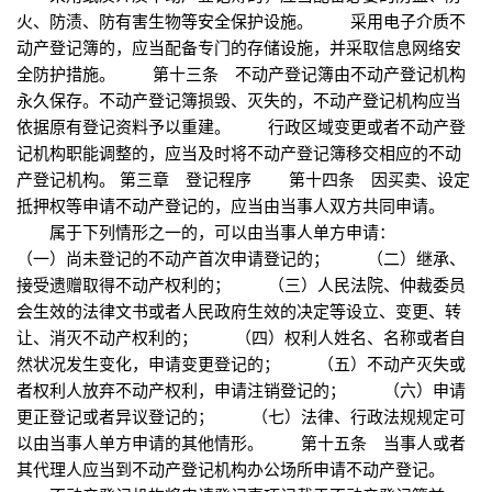
火、防渍、防有害生物等安全保护设施。 采用电子介质不
动产登记簿的，应当配备专门的存储设施，并采取信息网络安
全防护措施。 第十三条 不动产登记簿由不动产登记机构
永久保存。不动产登记簿损毁、灭失的，不动产登记机构应当
依据原有登记资料予以重建。 行政区域变更或者不动产登
记机构职能调整的，应当及时将不动产登记簿移交相应的不动
产登记机构。 第三章 登记程序 第十四条 因买卖、设定
抵押权等申请不动产登记的，应当由当事人双方共同申请。
属于下列情形之一的，可以由当事人单方申请：
（一）尚未登记的不动产首次申请登记的； （二）继承、
接受遗赠取得不动产权利的； （三）人民法院、仲裁委员
会生效的法律文书或者人民政府生效的决定等设立、变更、转
让、消灭不动产权利的； （四）权利人姓名、名称或者自
然状况发生变化，申请变更登记的； （五）不动产灭失或
者权利人放弃不动产权利，申请注销登记的； （六）申请
更正登记或者异议登记的； （七）法律、行政法规规定可
以由当事人单方申请的其他情形。 第十五条 当事人或者
其代理人应当到不动产登记机构办公场所申请不动产登记。