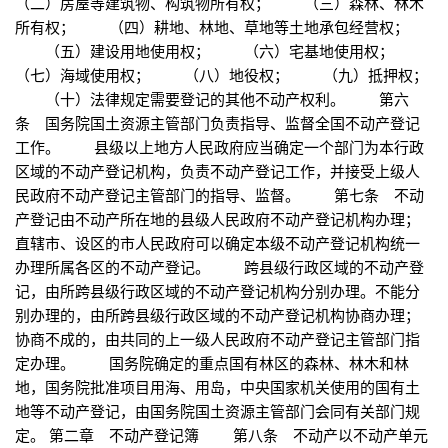
（二）房屋等建筑物、构筑物所有权； （三）森林、林木
所有权； （四）耕地、林地、草地等土地承包经营权；
（五）建设用地使用权； （六）宅基地使用权；
（七）海域使用权； （八）地役权； （九）抵押权；
（十）法律规定需要登记的其他不动产权利。 第六
条 国务院国土资源主管部门负责指导、监督全国不动产登记
工作。 县级以上地方人民政府应当确定一个部门为本行政
区域的不动产登记机构，负责不动产登记工作，并接受上级人
民政府不动产登记主管部门的指导、监督。 第七条 不动
产登记由不动产所在地的县级人民政府不动产登记机构办理；
直辖市、设区的市人民政府可以确定本级不动产登记机构统一
办理所属各区的不动产登记。 跨县级行政区域的不动产登
记，由所跨县级行政区域的不动产登记机构分别办理。不能分
别办理的，由所跨县级行政区域的不动产登记机构协商办理；
协商不成的，由共同的上一级人民政府不动产登记主管部门指
定办理。 国务院确定的重点国有林区的森林、林木和林
地，国务院批准项目用海、用岛，中央国家机关使用的国有土
地等不动产登记，由国务院国土资源主管部门会同有关部门规
定。 第二章 不动产登记簿 第八条 不动产以不动产单元