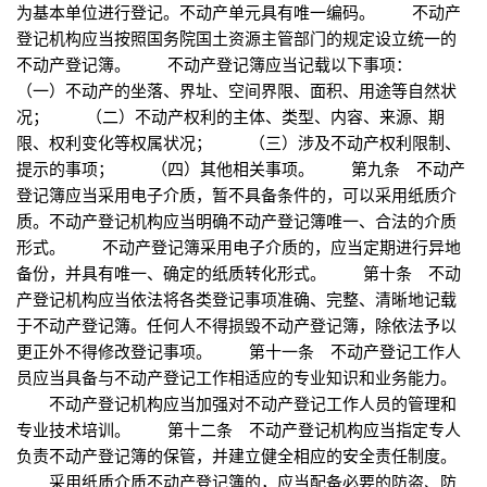
为基本单位进行登记。不动产单元具有唯一编码。 不动产
登记机构应当按照国务院国土资源主管部门的规定设立统一的
不动产登记簿。 不动产登记簿应当记载以下事项：
（一）不动产的坐落、界址、空间界限、面积、用途等自然状
况； （二）不动产权利的主体、类型、内容、来源、期
限、权利变化等权属状况； （三）涉及不动产权利限制、
提示的事项； （四）其他相关事项。 第九条 不动产
登记簿应当采用电子介质，暂不具备条件的，可以采用纸质介
质。不动产登记机构应当明确不动产登记簿唯一、合法的介质
形式。 不动产登记簿采用电子介质的，应当定期进行异地
备份，并具有唯一、确定的纸质转化形式。 第十条 不动
产登记机构应当依法将各类登记事项准确、完整、清晰地记载
于不动产登记簿。任何人不得损毁不动产登记簿，除依法予以
更正外不得修改登记事项。 第十一条 不动产登记工作人
员应当具备与不动产登记工作相适应的专业知识和业务能力。
不动产登记机构应当加强对不动产登记工作人员的管理和
专业技术培训。 第十二条 不动产登记机构应当指定专人
负责不动产登记簿的保管，并建立健全相应的安全责任制度。
采用纸质介质不动产登记簿的，应当配备必要的防盗、防