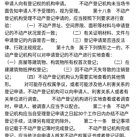
申请人向有登记权的机构申请。 不动产登记机构未当场书
面告知申请人不予受理的，视为受理。 第十八条 不动产
登记机构受理不动产登记申请的，应当按照下列要求进行查
验： （一）不动产界址、空间界限、面积等材料与申请登
记的不动产状况是否一致； （二）有关证明材料、文件与
申请登记的内容是否一致； （三）登记申请是否违反法
律、行政法规规定。 第十九条 属于下列情形之一的，不
动产登记机构可以对申请登记的不动产进行实地查看：
（一）房屋等建筑物、构筑物所有权首次登记； （二）在
建建筑物抵押权登记； （三）因不动产灭失导致的注销登
记； （四）不动产登记机构认为需要实地查看的其他情
形。 对可能存在权属争议，或者可能涉及他人利害关系的
登记申请，不动产登记机构可以向申请人、利害关系人或者有
关单位进行调查。 不动产登记机构进行实地查看或者调查
时，申请人、被调查人应当予以配合。 第二十条 不动产
登记机构应当自受理登记申请之日起30个工作日内办结不动产
登记手续，法律另有规定的除外。 第二十一条 登记事项
自记载于不动产登记簿时完成登记。 不动产登记机构完成
登记，应当依法向申请人核发不动产权属证书或者登记证明。