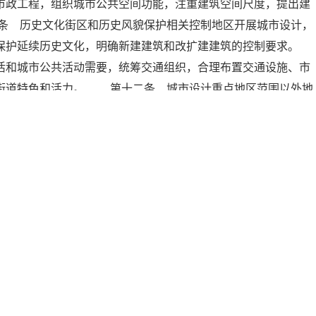
市政工程，组织城市公共空间功能，注重建筑空间尺度，提出建
条 历史文化街区和历史风貌保护相关控制地区开展城市设计，
保护延续历史文化，明确新建建筑和改扩建建筑的控制要求。
和城市公共活动需要，统筹交通组织，合理布置交通设施、市
升街道特色和活力。 第十二条 城市设计重点地区范围以外地
独或者结合控制性详细规划等开展城市设计，明确建筑特色、公
制城市设计时，组织编制机关应当通过座谈、论证、网络等多种
法进行公示，公示时间不少于30日。 城市设计成果应当自批
地主要新闻媒体予以公布。 第十四条 重点地区城市设计的内
性详细规划的相关指标中。 重点地区的控制性详细规划未体现
十五条 单体建筑设计和景观、市政工程方案设计应当符合城市
使用权，以及在城市、县人民政府所在地建制镇规划区内的大型
。 第十七条 城市、县人民政府城乡规划主管部门负责组织编
计，并报本级人民政府审批。 第十八条 城市、县人民政府城
列入城乡规划的编制经费预算。 第十九条 城市、县人民政府