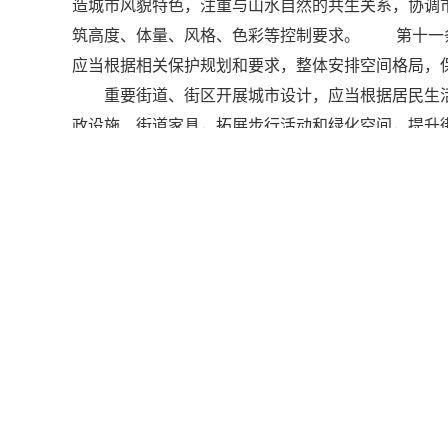
造城市风貌特色，注重与山水自然的共生关系，协调
筑高度、体量、风格、色彩等控制要求。 第十一
应当根据相关保护规划和要求，整体安排空间格局，
重要街道、街区开展城市设计，应当根据居民生活
政设施、街道家具，拓展步行活动和绿化空间，提
区，可以根据当地实际条件，依据总体城市设计，单
共空间和景观风貌等方面的要求。 第十三条 编
形式及渠道，广泛征求专家和公众意见。审批前应依
准之日起20个工作日内，通过政府信息网站以及当
容和要求应当纳入控制性详细规划，并落实到控制
城市设计内容和要求的，应当及时修改完善。 第
设计要求。 第十六条 以出让方式提供国有土地
公共建筑项目，应当将城市设计要求纳入规划条件
制本行政区域内总体城市设计、重点地区的城市设
乡规划主管部门组织编制城市设计所需的经费，应