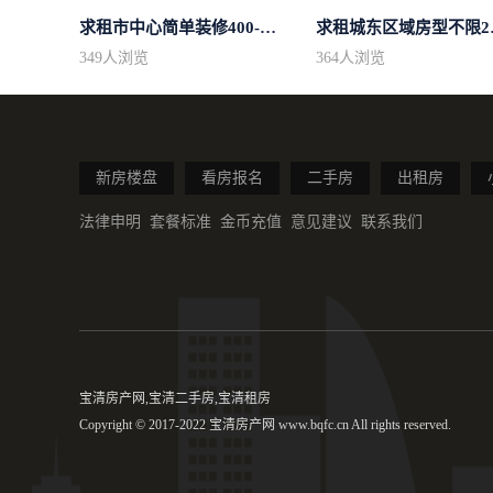
求租市中心简单装修400-500
求租城东
349
人浏览
364
人浏览
新房楼盘
看房报名
二手房
出租房
法律申明
套餐标准
金币充值
意见建议
联系我们
宝清房产网,宝清二手房,宝清租房
Copyright © 2017-2022 宝清房产网 www.bqfc.cn All rights reserved.