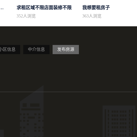
区域房型不限2室2卫装修不限2...
求租区域不限店面装修不限
我想要租房子
352
人浏览
363
人浏览
小区信息
中介信息
发布房源